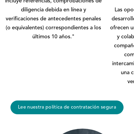
incluye referencias, comprobaciones de
diligencia debida en línea y
Las opo
verificaciones de antecedentes penales
desarroll
(o equivalentes) correspondientes a los
ofrecen u
últimos 10 años."
y cola
compañe
comp
intercamb
una c
ve
Lee nuestra política de contratación segura