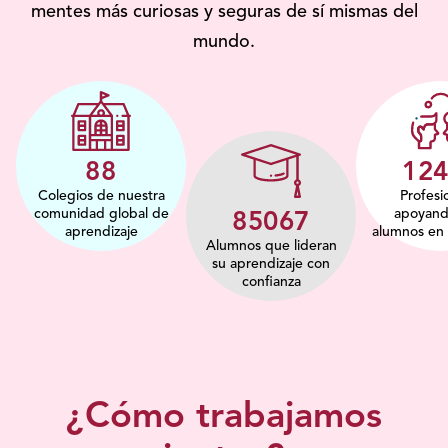
mentes más curiosas y seguras de sí mismas del
mundo.
114
16
Colegios de nuestra
Profesi
comunidad global de
apoyando
110200
aprendizaje
alumnos en 
Alumnos que lideran
su aprendizaje con
confianza
¿Cómo trabajamos