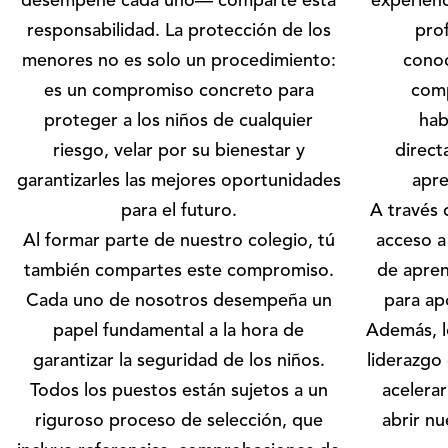
desempeñe cada uno— comparte esta
experienc
responsabilidad. La protección de los
pro
menores no es solo un procedimiento:
conoc
es un compromiso concreto para
comp
proteger a los niños de cualquier
hab
riesgo, velar por su bienestar y
direct
garantizarles las mejores oportunidades
apre
para el futuro.
A través 
Al formar parte de nuestro colegio, tú
acceso a
también compartes este compromiso.
de apren
Cada uno de nosotros desempeña un
para ap
papel fundamental a la hora de
Además, lo
garantizar la seguridad de los niños.
liderazgo
Todos los puestos están sujetos a un
acelerar
riguroso proceso de selección, que
abrir n