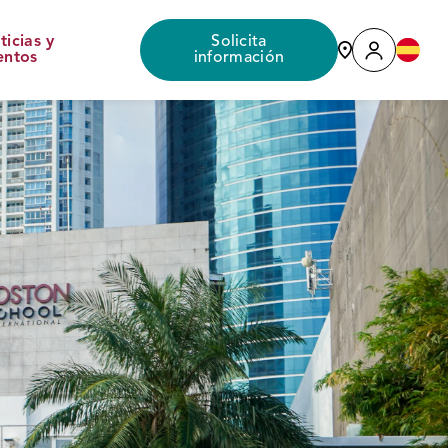
ticias y
Solicita
entos
información