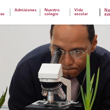
Admisiones
Nuestro
Vida
No
vas
colegio
escolar
ev