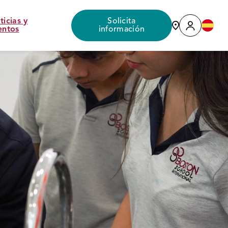
ticias y
Solicita
entos
información