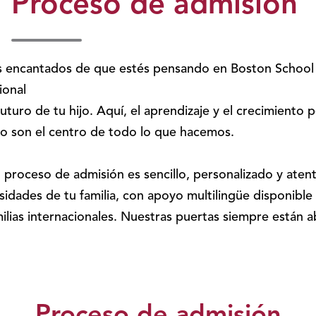
Proceso de admisión
s
encantados
de
que
estés
pensando
en
Boston School
ional
futuro
de
tu
hijo
.
Aquí
,
el
aprendizaje
y
el
crecimiento
p
jo
son
el
centro
de
todo
lo
que
hacemos
.
o
proceso
de
admisión
es
sencillo
,
personalizado
y
aten
sidades
de
tu
familia, con
apoyo
multilingüe
disponible
ilias
internacionales
.
Nuestras
puertas
siempre
están
a