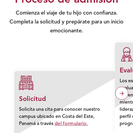
Proceso de admisión
Comienza el viaje de tu hijo con confianza.
Completa la solicitud y prepárate para un inicio
emocionante.
Eval
Los es
evalu
y/o en
Solicitud
mientr
Solicita una cita para conocer nuestro
lidera
campus ubicado en Costa del Este,
perfil
Panamá a través
del formulario.
progr