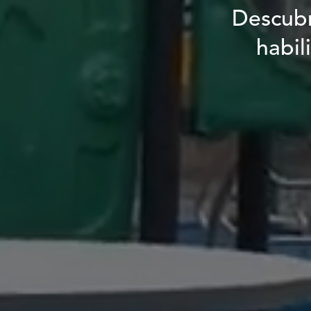
Descubr
habil