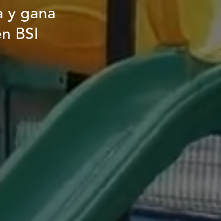
a y gana
en BSI